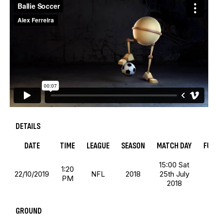
DETAILS
DATE
TIME
LEAGUE
SEASON
MATCH DAY
FULL
15:00 Sat
1:20
22/10/2019
NFL
2018
25th July
7
PM
2018
GROUND