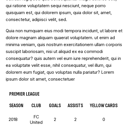
qui ratione voluptatem sequi nesciunt, neque porro
quisquam est, qui dolorem ipsum, quia dolor sit, amet,
consectetur, adipisci velit, sed.
Quia non numquam eius modi tempora incidunt, ut labore et
dolore magnam aliquam quaerat voluptatem. ut enim ad
minima veniam, quis nostrum exercitationem ullam corporis
suscipit laboriosam, nisi ut aliquid ex ea commodi
consequatur? quis autem vel eum iure reprehenderit, qui in
ea voluptate velit esse, nihil consequatur, vel illum, qui
dolorem eum fugiat, quo voluptas nulla pariatur? Lorem
ipsum dolor sit amet, consectetuer
PREMIER LEAGUE
SEASON
CLUB
GOALS
ASSISTS
YELLOW CARDS
RE
FC
2018
2
2
0
United