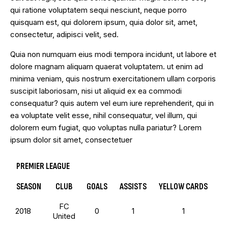
qui ratione voluptatem sequi nesciunt, neque porro
quisquam est, qui dolorem ipsum, quia dolor sit, amet,
consectetur, adipisci velit, sed.
Quia non numquam eius modi tempora incidunt, ut labore et
dolore magnam aliquam quaerat voluptatem. ut enim ad
minima veniam, quis nostrum exercitationem ullam corporis
suscipit laboriosam, nisi ut aliquid ex ea commodi
consequatur? quis autem vel eum iure reprehenderit, qui in
ea voluptate velit esse, nihil consequatur, vel illum, qui
dolorem eum fugiat, quo voluptas nulla pariatur? Lorem
ipsum dolor sit amet, consectetuer
PREMIER LEAGUE
SEASON
CLUB
GOALS
ASSISTS
YELLOW CARDS
RE
FC
2018
0
1
1
United